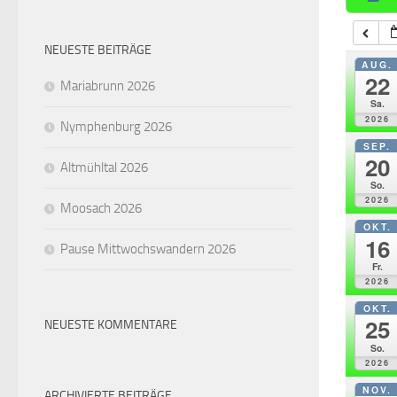
NEUESTE BEITRÄGE
AUG.
22
Mariabrunn 2026
Sa.
2026
Nymphenburg 2026
SEP.
20
Altmühltal 2026
So.
2026
Moosach 2026
OKT.
16
Pause Mittwochswandern 2026
Fr.
2026
OKT.
25
NEUESTE KOMMENTARE
So.
2026
NOV.
ARCHIVIERTE BEITRÄGE