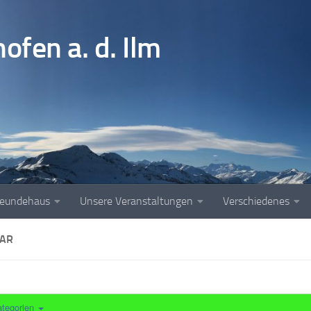
fen a. d. Ilm
reundehaus
Unsere Veranstaltungen
Verschiedenes
AR
ategorien