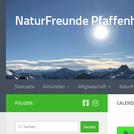
Zum Inhalt springen
NaturFreunde Pfaffenho
Startseite
Aktivitäten
Mitgliedschaft
Naturf
FOLGEN:
CALEND
Suchen
nach:
K