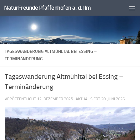
NaturFreunde Pfaffenhofen a. d. Ilm
Zum Inhalt springen
TAGESWANDERUNG ALTMÜHLTAL BEI ESSING –
TERMINÄNDERUNG
Tageswanderung Altmühltal bei Essing –
Terminänderung
VERÖFFENTLICHT
12. DEZEMBER 2025
· AKTUALISIERT
20. JUNI 2026