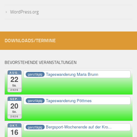
WordPress.org
DOWNLOADS/TERMINE
BEVORSTEHENDE VERANSTALTUNGEN
AUG.
Tageswanderung Maria Brunn
ganztägig
22
Sa.
2026
SEP.
Tageswanderung Pöttmes
ganztägig
20
So.
2026
OKT.
Bergsport-Wochenende auf der Kro...
ganztägig
16