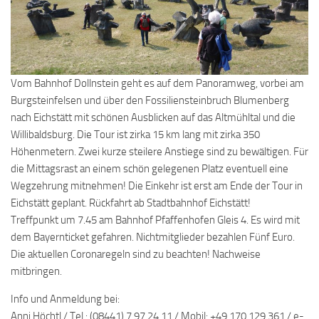
Vom Bahnhof Dollnstein geht es auf dem Panoramweg, vorbei am
Burgsteinfelsen und über den Fossiliensteinbruch Blumenberg
nach Eichstätt mit schönen Ausblicken auf das Altmühltal und die
Willibaldsburg. Die Tour ist zirka 15 km lang mit zirka 350
Höhenmetern. Zwei kurze steilere Anstiege sind zu bewältigen. Für
die Mittagsrast an einem schön gelegenen Platz eventuell eine
Wegzehrung mitnehmen! Die Einkehr ist erst am Ende der Tour in
Eichstätt geplant. Rückfahrt ab Stadtbahnhof Eichstätt!
Treffpunkt um 7.45 am Bahnhof Pfaffenhofen Gleis 4. Es wird mit
dem Bayernticket gefahren. Nichtmitglieder bezahlen Fünf Euro.
Die aktuellen Coronaregeln sind zu beachten! Nachweise
mitbringen.
Info und Anmeldung bei:
Anni Höchtl / Tel.: (08441) 7 97 24 11 / Mobil: +49 170 129 361 / e-