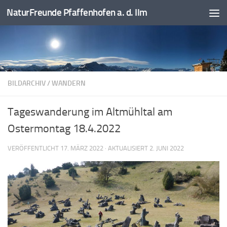
NaturFreunde Pfaffenhofen a. d. Ilm
Zum Inhalt springen
BILDARCHIV
/
WANDERN
Tageswanderung im Altmühltal am
Ostermontag 18.4.2022
VERÖFFENTLICHT
17. MÄRZ 2022
· AKTUALISIERT
2. JUNI 2022