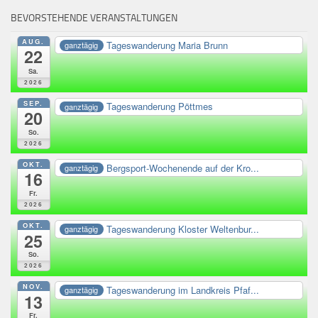
BEVORSTEHENDE VERANSTALTUNGEN
AUG.
Tageswanderung Maria Brunn
ganztägig
22
Sa.
2026
SEP.
Tageswanderung Pöttmes
ganztägig
20
So.
2026
OKT.
Bergsport-Wochenende auf der Kro...
ganztägig
16
Fr.
2026
OKT.
Tageswanderung Kloster Weltenbur...
ganztägig
25
So.
2026
NOV.
Tageswanderung im Landkreis Pfaf...
ganztägig
13
Fr.