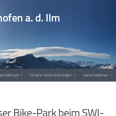
fen a. d. Ilm
reundehaus
Unsere Veranstaltungen
Verschiedenes
er Bike-Park beim SWI-