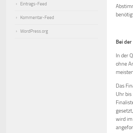
Eintrags-Feed
Abstimm
benötig
Kommentar-Feed
WordPress.org
Bei der
In der Q
ohne An
meisten
Das Fin
Uhr bis
Finalis
gesetzt,
wird im
angefor