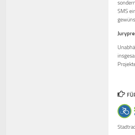
sondern
SMS ein
gewünsc
Jurypre
Unabhän
insgesa
Projekt
FÜ
Stadtra