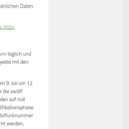
sönlichen Daten
s 2024
kann täglich und
jekte mit den
om 9. Juli um 12
e die zwölf
den auf null
alifikationsphase
Mobilfunknummer
mmt werden,