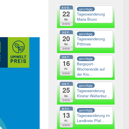
AUG.
ganztägig
22
Tageswanderung
Maria Brunn
Sa.
2026
SEP.
ganztägig
20
Tageswanderung
Pöttmes
So.
2026
OKT.
ganztägig
16
Bergsport-
Wochenende auf
Fr.
der Kro...
2026
OKT.
ganztägig
25
Tageswanderung
Kloster Weltenbur...
So.
2026
NOV.
ganztägig
13
Tageswanderung im
Landkreis Pfaf...
Fr.
2026