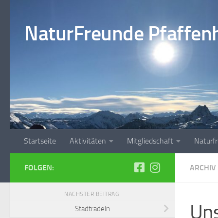
Zum Inhalt springen
NaturFreunde Pfaffenho
Startseite
Aktivitäten
Mitgliedschaft
Naturf
FOLGEN:
ARCHIV
NÄCHSTER BEITRAG
Uns
Stadtradeln