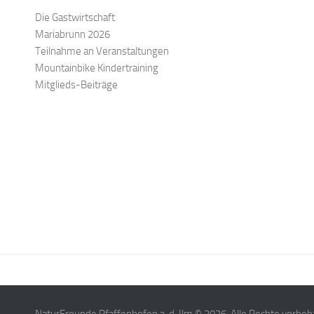
Die Gastwirtschaft
Mariabrunn 2026
Teilnahme an Veranstaltungen
Mountainbike Kindertraining
Mitglieds-Beiträge
NaturFreunde Pfaffenhofen a. d. Ilm © 2026. Alle Rechte vorbeh