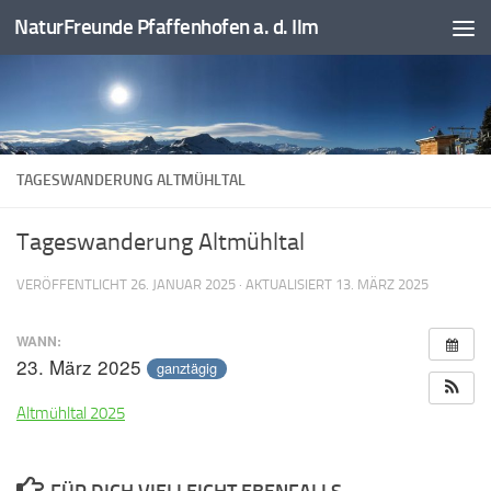
NaturFreunde Pfaffenhofen a. d. Ilm
Zum Inhalt springen
TAGESWANDERUNG ALTMÜHLTAL
Tageswanderung Altmühltal
VERÖFFENTLICHT
26. JANUAR 2025
· AKTUALISIERT
13. MÄRZ 2025
WANN:
23. März 2025
ganztägig
Altmühltal 2025