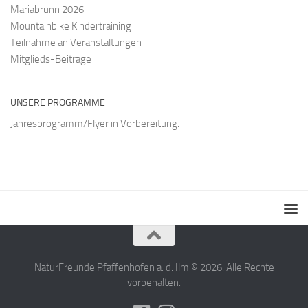
Mariabrunn 2026
Mountainbike Kindertraining
Teilnahme an Veranstaltungen
Mitglieds-Beiträge
UNSERE PROGRAMME
Jahresprogramm/Flyer in Vorbereitung.
NaturFreunde Pfaffenhofen a. d. Ilm © 2026. Alle Rechte
vorbehalten.