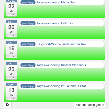
AUG.
Tageswanderung Maria Brunn
ganztägig
22
Sa.
2026
SEP.
Tageswanderung Pöttmes
ganztägig
20
So.
2026
OKT.
Bergsport-Wochenende auf der Kro...
ganztägig
16
Fr.
2026
OKT.
Tageswanderung Kloster Weltenbur...
ganztägig
25
So.
2026
NOV.
Tageswanderung im Landkreis Pfaf...
ganztägig
13
Fr.
2026
Kalender anzeigen