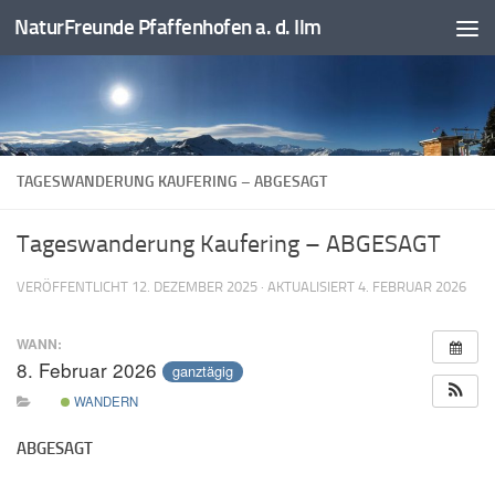
NaturFreunde Pfaffenhofen a. d. Ilm
Zum Inhalt springen
TAGESWANDERUNG KAUFERING – ABGESAGT
Tageswanderung Kaufering – ABGESAGT
VERÖFFENTLICHT
12. DEZEMBER 2025
· AKTUALISIERT
4. FEBRUAR 2026
WANN:
8. Februar 2026
ganztägig
WANDERN
ABGESAGT